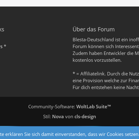
ks
Über das Forum
Blesta-Deutschland ist ein inof
rs
*
Forum können sich Interessent
Zudem haben Entwickler die Mö
kostenlos vorzustellen.
* = Affiliatelink. Durch die Nut
eine Provision welche zur Fin
Für dich entstehen keine Nachte
Community-Software:
WoltLab Suite™
Stil:
Nova
von
cls-design
e erklären Sie sich damit einverstanden, dass wir Cookies setzen