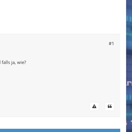
#1
alls ja, wie?