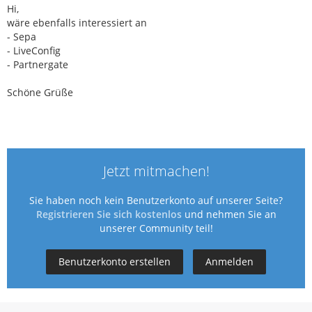
Hi,
wäre ebenfalls interessiert an
- Sepa
- LiveConfig
- Partnergate
Schöne Grüße
Jetzt mitmachen!
Sie haben noch kein Benutzerkonto auf unserer Seite?
Registrieren Sie sich kostenlos
und nehmen Sie an
unserer Community teil!
Benutzerkonto erstellen
Anmelden